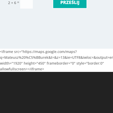
PRZEŚLIJ
=
2 + 6
<iframe src="https://maps.google.com/maps?
q=Mateusz%20%C5%BBurek&t=&z=13&ie=UTF8&iwloc=&output=e
width="1920" height="450" frameborder="0" style="border:0"
allowfullscreen></iframe>