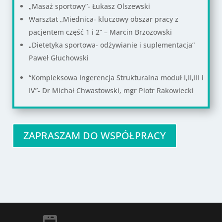
„Masaż sportowy”- Łukasz Olszewski
Warsztat „Miednica- kluczowy obszar pracy z
pacjentem część 1 i 2” – Marcin Brzozowski
„Dietetyka sportowa- odżywianie i suplementacja”
Paweł Głuchowski
“Kompleksowa Ingerencja Strukturalna moduł I,II,III i
IV”- Dr Michał Chwastowski, mgr Piotr Rakowiecki
ZAPRASZAM DO WSPÓŁPRACY