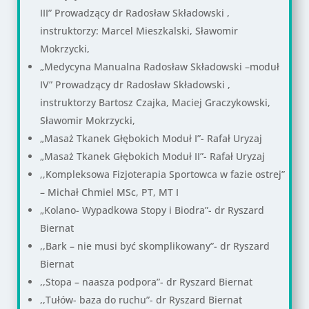
III” Prowadzący dr Radosław Składowski ,
instruktorzy: Marcel Mieszkalski, Sławomir
Mokrzycki,
„Medycyna Manualna Radosław Składowski –moduł
IV” Prowadzący dr Radosław Składowski ,
instruktorzy Bartosz Czajka, Maciej Graczykowski,
Sławomir Mokrzycki,
„Masaż Tkanek Głębokich Moduł I”- Rafał Uryzaj
„Masaż Tkanek Głębokich Moduł II”- Rafał Uryzaj
‚,Kompleksowa Fizjoterapia Sportowca w fazie ostrej”
– Michał Chmiel MSc, PT, MT I
„Kolano- Wypadkowa Stopy i Biodra”- dr Ryszard
Biernat
,,Bark – nie musi być skomplikowany”- dr Ryszard
Biernat
,,Stopa – naasza podpora”- dr Ryszard Biernat
,,Tułów- baza do ruchu”- dr Ryszard Biernat